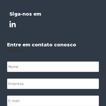
Siga-nos em
Item da lista
Entre em contato conosco
Contato
N
o
m
e
E
*
m
p
r
E
e
-
s
m