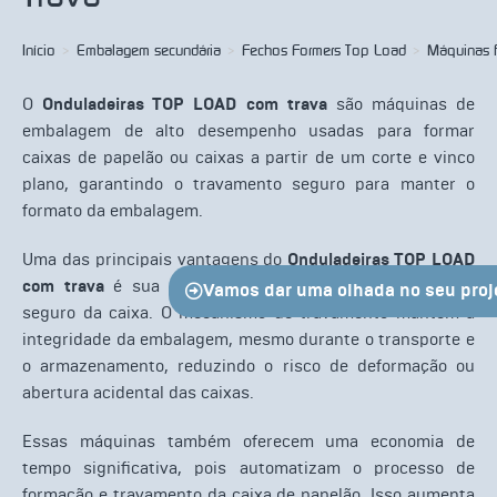
Início
>
Embalagem secundária
>
Fechos Formers Top Load
>
Máquinas 
O
Onduladeiras TOP LOAD com trava
são máquinas de
embalagem de alto desempenho usadas para formar
caixas de papelão ou caixas a partir de um corte e vinco
plano, garantindo o travamento seguro para manter o
formato da embalagem.
Uma das principais vantagens do
Onduladeiras TOP LOAD
com trava
é sua capacidade de garantir o fechamento
Vamos dar uma olhada no seu proj
seguro da caixa. O mecanismo de travamento mantém a
integridade da embalagem, mesmo durante o transporte e
o armazenamento, reduzindo o risco de deformação ou
abertura acidental das caixas.
Essas máquinas também oferecem uma economia de
tempo significativa, pois automatizam o processo de
formação e travamento da caixa de papelão. Isso aumenta