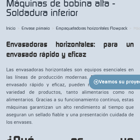
Máquinas de bobina alta -
Soldadura inferior
Inicio
>
Envase primario
>
Empaquetadoras horizontales Flowpack
>
Máq
Envasadoras horizontales: para un
envasado rápido y eficaz
Las envasadoras horizontales son equipos esenciales en
las líneas de producción modernas. Diseñadas para un
Veamos su proye
envasado rápido y eficaz, pueden manipular una gran
variedad de productos, tanto alimentarios como no
alimentarios. Gracias a su funcionamiento continuo, estas
máquinas garantizan un alto rendimiento al tiempo que
aseguran un sellado fiable y una presentación cuidada de
los envases.