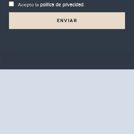
R
ó
Acepto la
política de privacidad.
*
G
n
P
i
D
c
o
*