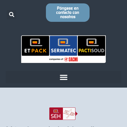
Póngase en
contacto con
nosotros