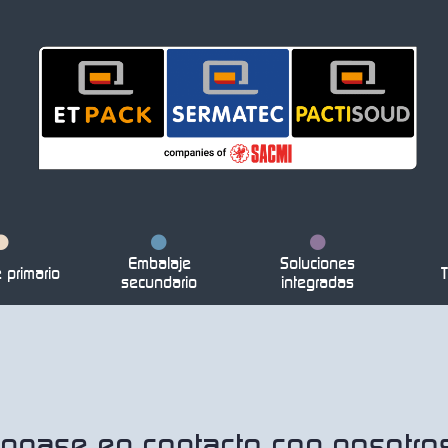
Embalaje
Soluciones
primario
T
secundario
integradas
ngase en contacto con nosotro