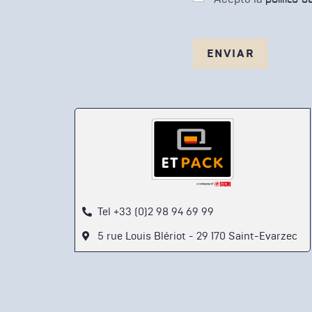
G
n
P
i
D
c
o
*
Tel +33 (0)2 98 94 69 99
5 rue Louis Blériot - 29 170 Saint-Evarzec