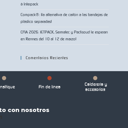
à Interpack
Compack®: ¡la alternativa de cartón a las bandejas de
plástico separadas!
CFIA 2026: ¡ETPACK, Sermatec y Pactisoud le esperan
en Rennes del 10 al 12 de marzo!
Comentarios Recientes
Calderería y
nsitique
Fin de línea
accesorios
to con nosotros
n