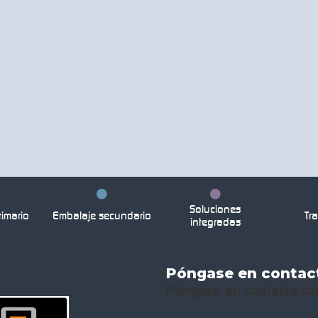
Soluciones
imario
Embalaje secundario
Tra
integradas
Póngase en contac
Póngase en contacto co