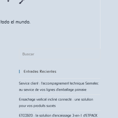
 todo el mundo.
Entradas Recientes
Service client : l’accompagnement technique Sermatec
au service de vos lignes d’emballage primaire
Ensachage vertical incliné connecté : une solution
pour vos produits sucrés
ETCCB20 : la solution d’encaissage 3-en-1 d’ETPACK