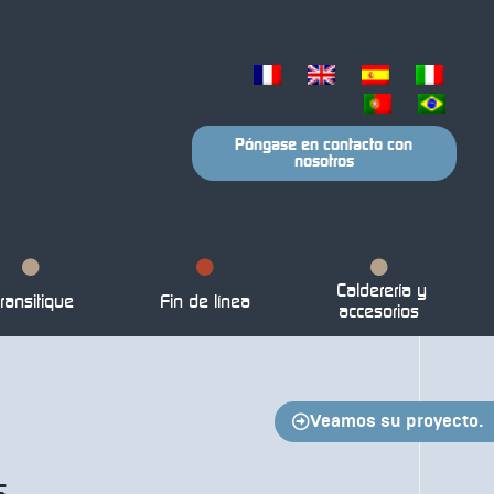
Póngase en contacto con
nosotros
Calderería y
ransitique
Fin de línea
accesorios
Veamos su proyecto.
s