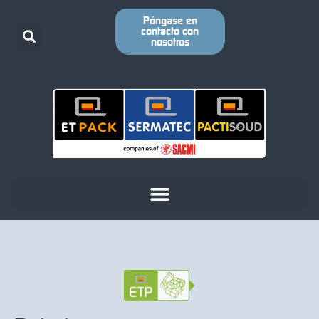
Póngase en
contacto con
nosotros