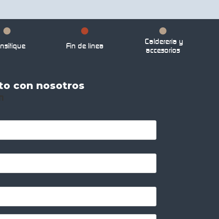
Calderería y
nsitique
Fin de línea
accesorios
to con nosotros
n