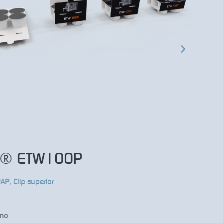
P® ETW100P
RAP
,
Clip superior
ano