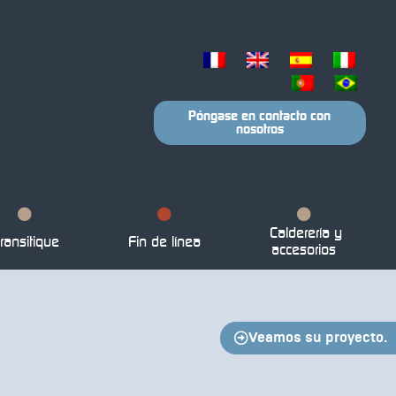
Póngase en contacto con
nosotros
Calderería y
ransitique
Fin de línea
accesorios
Veamos su proyecto.