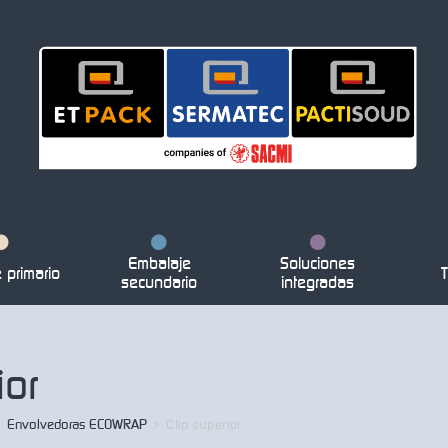
Embalaje
Soluciones
primario
T
secundario
integradas
ior
>
Envolvedoras ECOWRAP
>
Clip superior