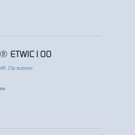
P® ETWIC100
RAP
,
Clip superior
ano