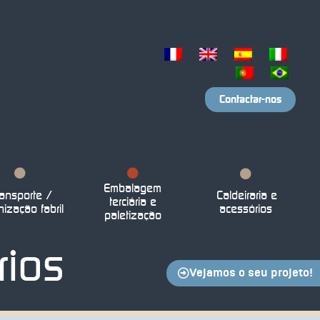
Contactar-nos
Embalagem
ansporte /
Caldeiraria e
terciária e
nização fabril
acessórios
paletização
rios
Vejamos o seu projeto!