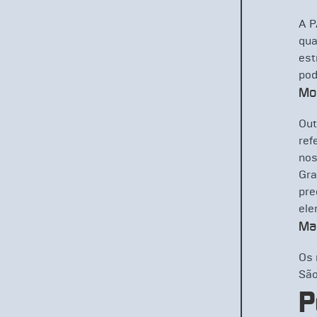
A P
qua
est
pod
Mo
Out
ref
nos
Gra
pre
ele
Mat
Os 
São
P