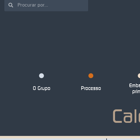
Emba
O Grupo
Processo
pri
Cal