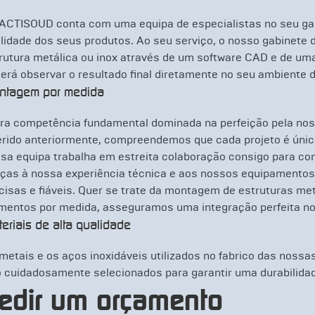
ACTISOUD conta com uma equipa de especialistas no seu gab
lidade dos seus produtos. Ao seu serviço, o nosso gabinete 
rutura metálica ou inox através de um software CAD e de uma
erá observar o resultado final diretamente no seu ambiente d
ntagem por medida
ra competência fundamental dominada na perfeição pela no
erido anteriormente, compreendemos que cada projeto é úni
sa equipa trabalha em estreita colaboração consigo para co
ças à nossa experiência técnica e aos nossos equipamento
cisas e fiáveis. Quer se trate da montagem de estruturas met
mentos por medida, asseguramos uma integração perfeita no
eriais de alta qualidade
metais e os aços inoxidáveis utilizados no fabrico das nossas
 cuidadosamente selecionados para garantir uma durabilidad
edir um orçamento