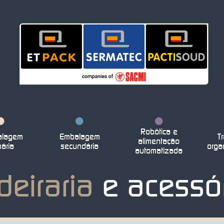
Robôtica e
lagem
Embalagem
Tr
alimentação
mária
secundária
orga
automatizada
deiraria
e acessó