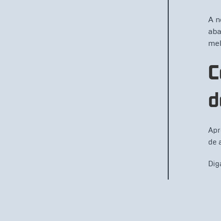
A n
aba
mel
C
d
Apr
de 
Dig