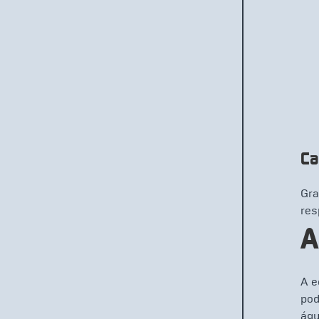
Ca
Gra
res
A
A e
pod
águ