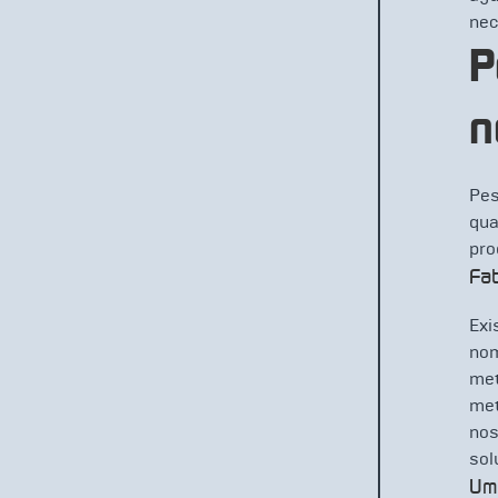
nec
P
n
Pes
qua
pro
Fab
Exi
nom
met
met
nos
sol
Uma