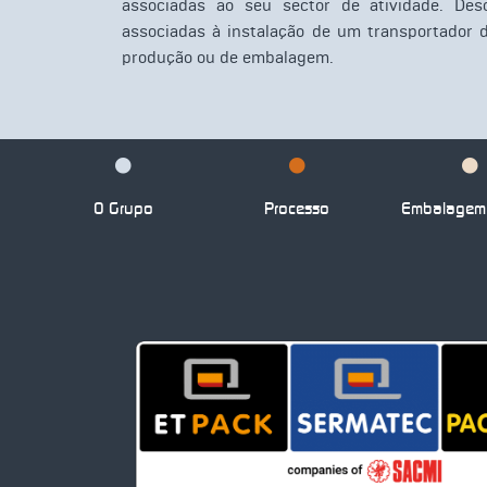
associadas ao seu sector de atividade. De
associadas à instalação de um transportador d
produção ou de embalagem.
O Grupo
Processo
Embalagem 