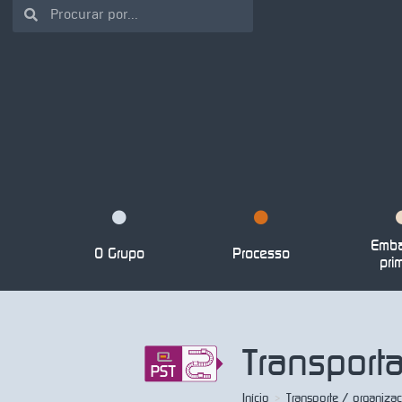
Emba
O Grupo
Processo
pri
Transport
Início
>
Transporte / organizaç