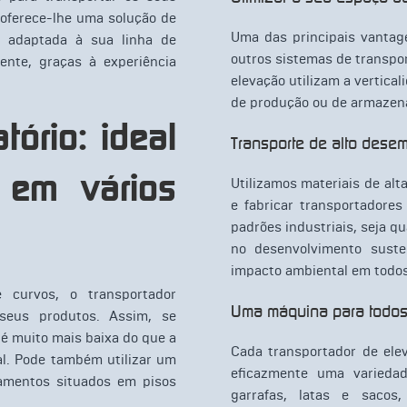
 oferece-lhe uma solução de
Uma das principais vantag
e adaptada à sua linha de
outros sistemas de transpo
nte, graças à experiência
elevação utilizam a vertica
de produção ou de armazen
tório: ideal
Transporte de alto dese
 em vários
Utilizamos materiais de alt
e fabricar transportadore
padrões industriais, seja q
no desenvolvimento suste
impacto ambiental em todos
 curvos, o transportador
Uma máquina para todos
 seus produtos. Assim, se
 é muito mais baixa do que a
Cada transportador de elev
eal. Pode também utilizar um
eficazmente uma variedad
pamentos situados em pisos
garrafas, latas e sacos