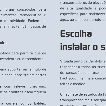
transportadores de elevaçã
de alta qualidade e pod
ud foram concebidos para
específicas para satisfazer
alimentar, farmacêutica e
água, ao calor ou a produto
r de atividade. Podem ser
granel, mas também caixas de
Escolha 
rios
instalar o 
ptada para permitir que os
scendente ou descendente:
Situada perto de Saint-Brie
responder a todas as suas
 para suportar um ângulo de
de conceção talentoso e 
ue pode ir até 90° em certos
Pactisoud imagina e conceb
feitos à medida.
te com relevos (chevrons,
que os produtos escorreguem
O gabinete de estudos da Pa
transportador mais adequa
a correia ou os baldes,
orçamento. As máquina