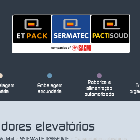
Robôtica e
lagem
Embalagem
Tr
alimentação
mária
secundária
orga
automatizada
adores elevatórios
ão fabril
>
SISTEMAS DE TRANSPORTE
>
Transportadores elevatórios