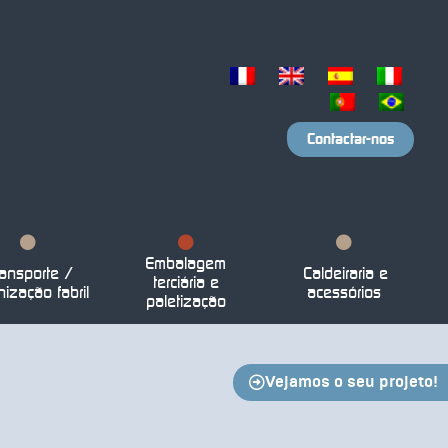
Contactar-nos
Embalagem
ansporte /
Caldeiraria e
terciária e
nização fabril
acessórios
paletização
Vejamos o seu projeto!