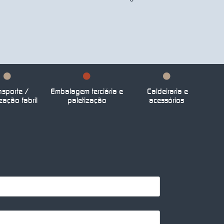
nsporte /
Embalagem terciária e
Caldeiraria e
zação fabril
paletização
acessórios