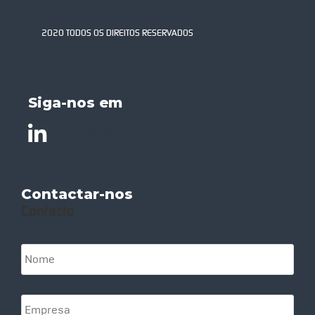
2020 TODOS OS DIREITOS RESERVADOS
Siga-nos em
Item da lista
Contactar-nos
Contacto
N
o
m
e
E
*
m