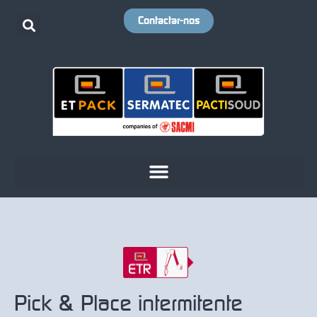
Contactar-nos
Robôtica e alimentação automatizada
Pick & Place intermitente