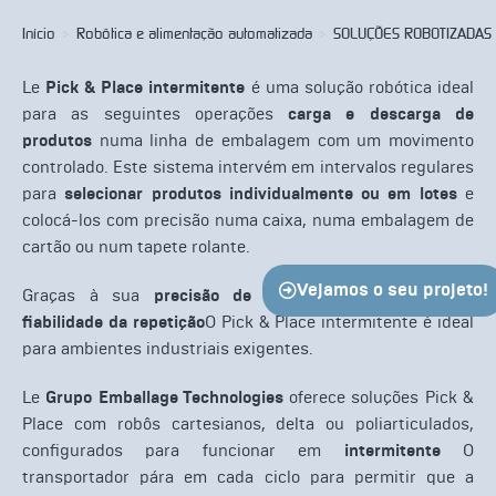
Início
>
Robôtica e alimentação automatizada
>
SOLUÇÕES ROBOTIZADAS
Le
Pick & Place intermitente
é uma solução robótica ideal
para as seguintes operações
carga e descarga de
produtos
numa linha de embalagem com um movimento
controlado. Este sistema intervém em intervalos regulares
para
selecionar produtos individualmente ou em lotes
e
colocá-los com precisão numa caixa, numa embalagem de
cartão ou num tapete rolante.
Vejamos o seu projeto!
Graças à sua
precisão de posicionamento
e a sua
fiabilidade da repetição
O Pick & Place intermitente é ideal
para ambientes industriais exigentes.
Le
Grupo Emballage Technologies
oferece soluções Pick &
Place com robôs cartesianos, delta ou poliarticulados,
configurados para funcionar em
intermitente
O
transportador pára em cada ciclo para permitir que a