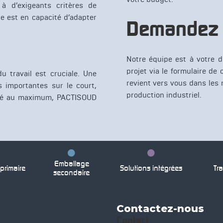
à d’exigeants critères de
ipe est en capacité d’adapter
Demandez v
Notre équipe est à votre d
projet via le formulaire de
u travail est cruciale. Une
revient vers vous dans les 
 importantes sur le court,
production industriel.
nté au maximum, PACTISOUD
Emballage
rimaire
Solutions intégrées
Tra
secondaire
Contactez-nous
Contact