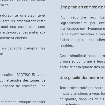
urité.
Une prise en compte de v
durabilité, une stabilité et
Pour répondre aux be
tilisateurs empruntant cette
l’agroalimentaire par 
urquoi nos passerelles sont
d’aménagement. Typiquement,
garde-corps. Les matériaux
usine ayant vocation à prod
eusement choisis.
élaborons pour nos clie
lavables.
en capacité d’adapter les
ue.
Cette simplicité nous per
propre et conforme à leurs
sécurité et la qualité des p
 escalier. PACTISOUD vous
Une priorité donnée à la s
pour atteindre des zones de
un espace de stockage, une
Tout projet traité par notr
: nous cherchons à vous fo
de qualité, dans les délai
édemment, chaque escalier
votre budget.