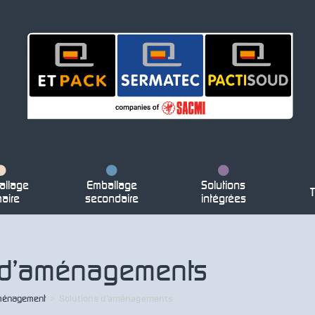
llage
Emballage
Solutions
T
maire
secondaire
intégrées
 d’aménagements
Aménagement
>
Solutions d’aménagements