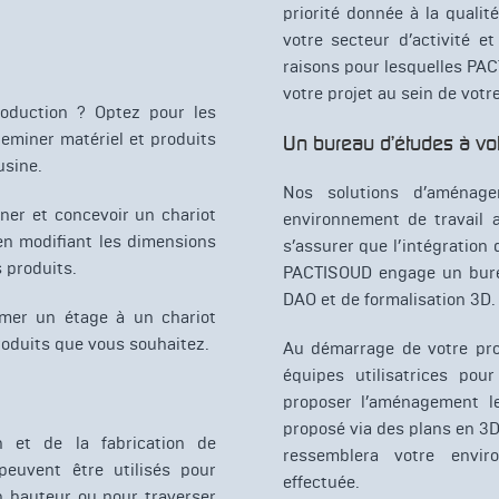
priorité donnée à la qualit
votre secteur d’activité e
raisons pour lesquelles PAC
votre projet au sein de votr
oduction ? Optez pour les
eminer matériel et produits
Un bureau d’études à vot
usine.
Nos solutions d’aménage
ner et concevoir un chariot
environnement de travail a
en modifiant les dimensions
s’assurer que l’intégration 
s produits.
PACTISOUD engage un bureau
DAO et de formalisation 3D.
mer un étage à un chariot
roduits que vous souhaitez.
Au démarrage de votre proj
équipes utilisatrices po
proposer l’aménagement le
proposé via des plans en 3D
n et de la fabrication de
ressemblera votre enviro
peuvent être utilisés pour
effectuée.
n hauteur ou pour traverser