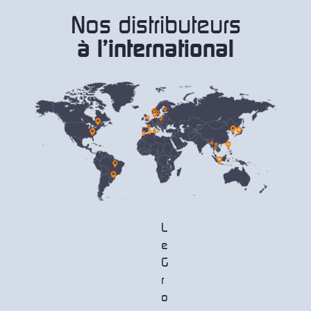
Nos distributeurs
à l'international
L
e
G
r
o