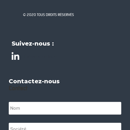
© 2020 TOUS DROITS RÉSERVÉS
Suivez-nous :
Élément de liste
Contactez-nous
Contact
N
o
m
*
S
o