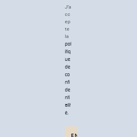
g
P
J’a
e
D
cc
*
ep
te
la
pol
itiq
ue
de
co
nfi
de
nti
alit
é.