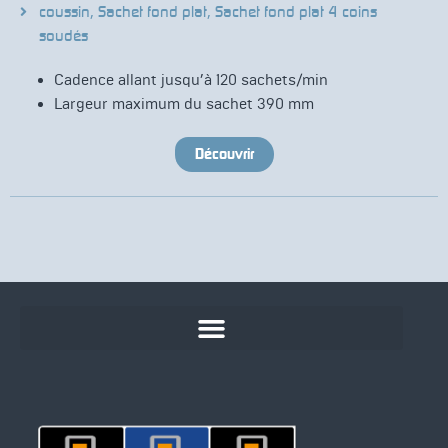
coussin
,
Sachet fond plat
,
Sachet fond plat 4 coins
soudés
Cadence allant jusqu’à 120 sachets/min
Largeur maximum du sachet 390 mm
Découvrir