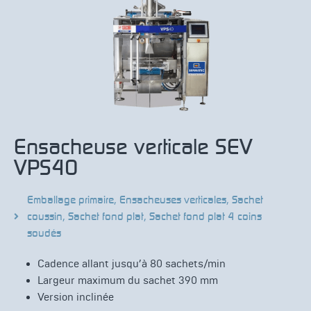
Ensacheuse verticale SEV
VPS40
Emballage primaire
,
Ensacheuses verticales
,
Sachet
coussin
,
Sachet fond plat
,
Sachet fond plat 4 coins
soudés
Cadence allant jusqu’à 80 sachets/min
Largeur maximum du sachet 390 mm
Version inclinée