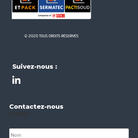
© 2020 TOUS DROITS RÉSERVÉS
Suivez-nous :
Élément de liste
Contactez-nous
Contact
N
o