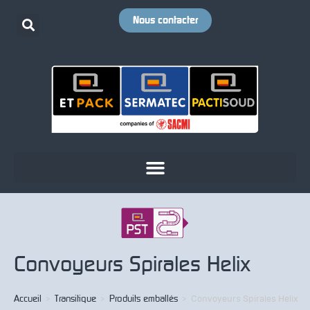
Nous contacter
Convoyeurs Spirales Helix
Accueil
>
Transitique
>
Produits emballés
>
Convoyeurs Spirales Helix