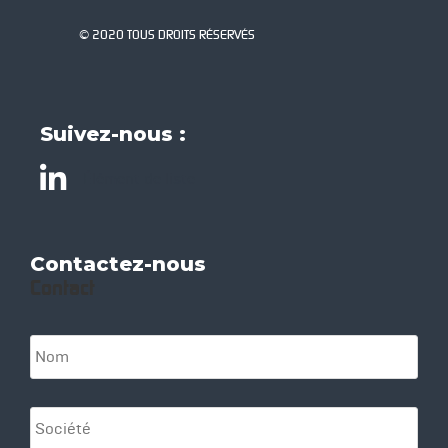
© 2020 TOUS DROITS RÉSERVÉS
Suivez-nous :
Élément de liste
Contactez-nous
Contact
N
o
m
*
S
o
c