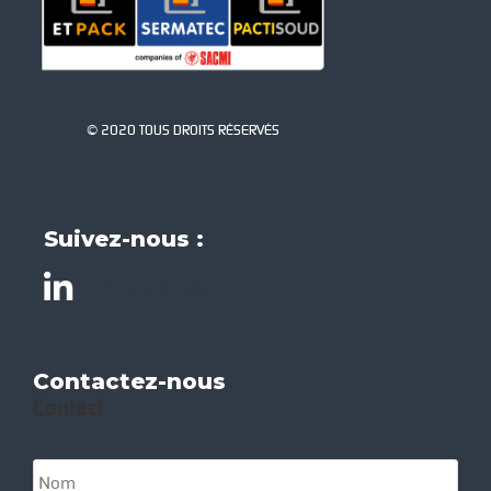
© 2020 TOUS DROITS RÉSERVÉS
Suivez-nous :
Élément de liste
Contactez-nous
Contact
N
o