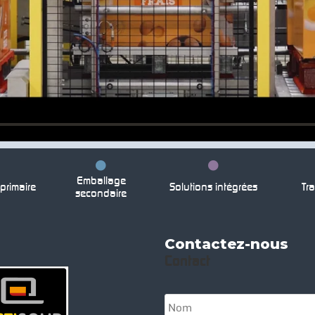
Emballage
rimaire
Solutions intégrées
Tra
secondaire
Contactez-nous
Contact
N
o