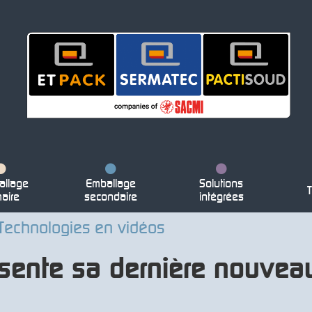
llage
Emballage
Solutions
T
maire
secondaire
intégrées
Technologies en vidéos
sente sa dernière nouveau