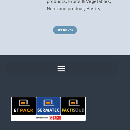
products, Fruits & Vegetables,
Non-food product, Pastry
Découvrir