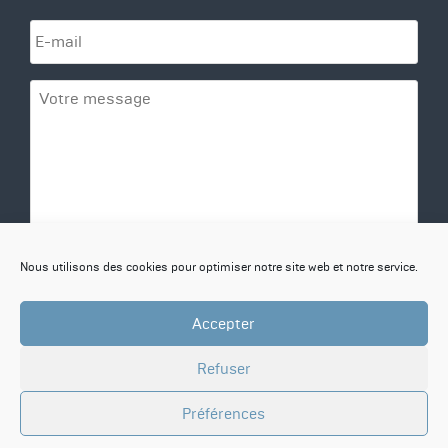
i
E
é
-
t
m
é
a
*
V
i
o
l
t
*
r
e
m
e
s
s
R
J’accepte la
politique de confidentialité.
Nous utilisons des cookies pour optimiser notre site web et notre service.
a
G
g
P
e
D
Accepter
*
Refuser
Préférences