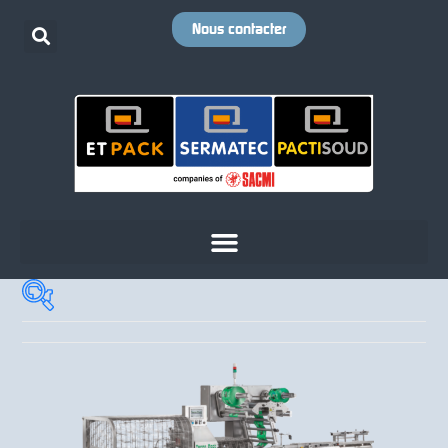
Nous contacter
Cadence
+
Votre emballage
+
Votre produit
+