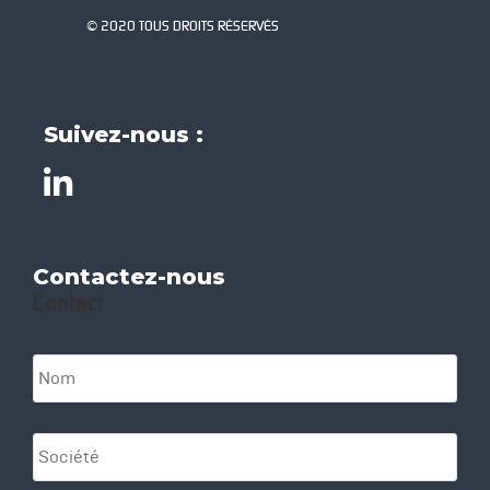
© 2020 TOUS DROITS RÉSERVÉS
Suivez-nous :
Élément de liste
Contactez-nous
Contact
N
o
m
*
S
o
c