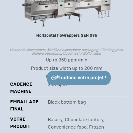
Horizontal flowrappers SEH 095
Horizontal flowrappers
,
Modified atmosphere packaging / Sealing jaws
,
Primary packaging
,
Upper reel / Bottomseal
Up to 350 ppm/min
Product size width up to 200 mm
Continuous motion
Étudions votre projet !
CADENCE
350 ppm
MACHINE
EMBALLAGE
Block bottom bag
FINAL
VOTRE
Bakery, Chocolate factory,
PRODUIT
Convenience food, Frozen