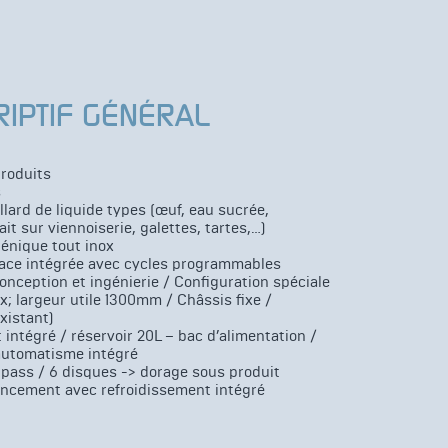
RIPTIF GÉNÉRAL
roduits
s
lard de liquide types (œuf, eau sucrée,
lait sur viennoiserie, galettes, tartes,…)
énique tout inox
ace intégrée avec cycles programmables
nception et ingénierie / Configuration spéciale
; largeur utile 1300mm / Châssis fixe /
existant)
intégré / réservoir 20L – bac d’alimentation /
automatisme intégré
-pass / 6 disques -> dorage sous produit
ancement avec refroidissement intégré