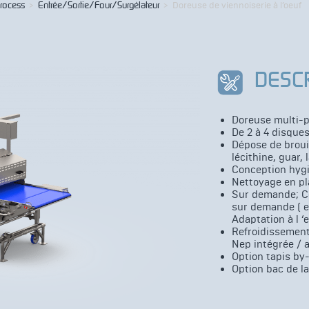
process
>
Entrée/Sortie/Four/Surgélateur
>
Doreuse de viennoiserie à l’oeuf
DESC
Doreuse multi-p
De 2 à 4 disque
Dépose de brouil
lécithine, guar, 
Conception hygi
Nettoyage en pl
Sur demande; Co
sur demande ( ex
Adaptation à l ‘
Refroidissement 
Nep intégrée / 
Option tapis by
Option bac de l