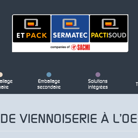
llage
Emballage
Solutions
T
maire
secondaire
intégrées
DE VIENNOISERIE À L’O