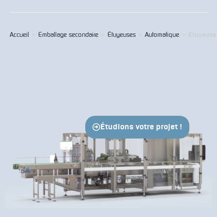
Accueil
>
Emballage secondaire
>
Étuyeuses
>
Automatique
>
Etuyeuse
Étudions votre projet !