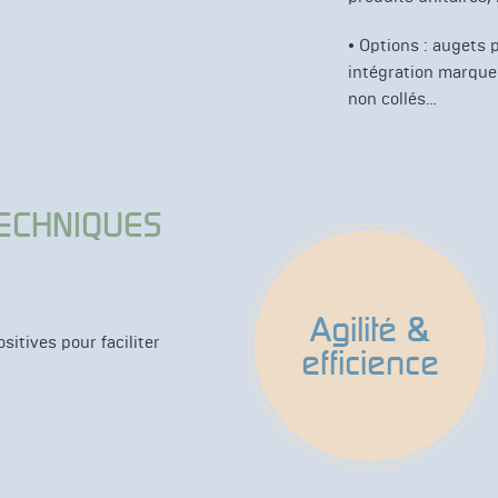
• Options : augets 
intégration marqueu
non collés…
TECHNIQUES
Agilité &
sitives pour faciliter
efficience