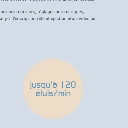
porteurs rentrants, réglages automatiques,
r jet d’encre, contrôle et éjection étuis vides ou
jusqu'à 120
étuis/min