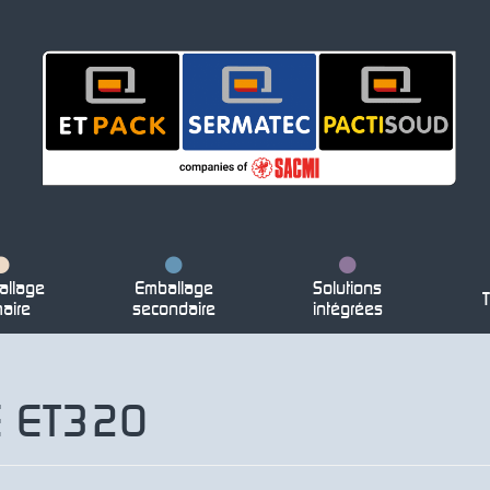
llage
Emballage
Solutions
T
maire
secondaire
intégrées
 ET320