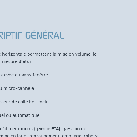
RIPTIF GÉNÉRAL
 horizontale permettant la mise en volume, le
ermeture d’étui
uis avec ou sans fenêtre
u micro-cannelé
ateur de colle hot-melt
el ou automatique
d’alimentations (
gamme ETA
) : gestion de
 mise en lot et regroupement, empilage, robots…