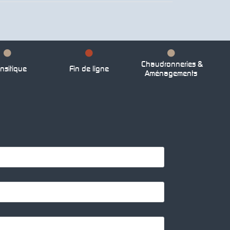
Chaudronneries &
nsitique
Fin de ligne
Aménagements