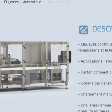
>
Étuyeuses
>
Automatique
>
Etuyeuse ET320
DESC
•
Étuyeuse
continue
remplissage et la f
• Applications : ét
• Carton compact o
• Collage par génér
• Chargement manu
• Une large gamme 
produits unitaires,