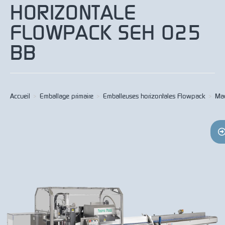
HORIZONTALE
FLOWPACK SEH 025
BB
Accueil
>
Emballage primaire
>
Emballeuses horizontales Flowpack
>
Mac