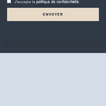
J’accepte la
politique de confidentialité.
a
G
g
P
e
D
*