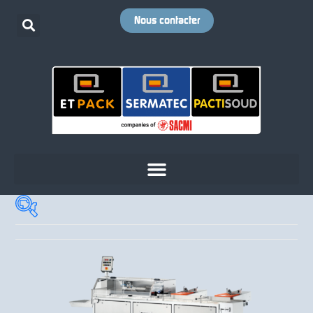
Nous contacter
Cadence
+
Votre emballage
+
Votre produit
+