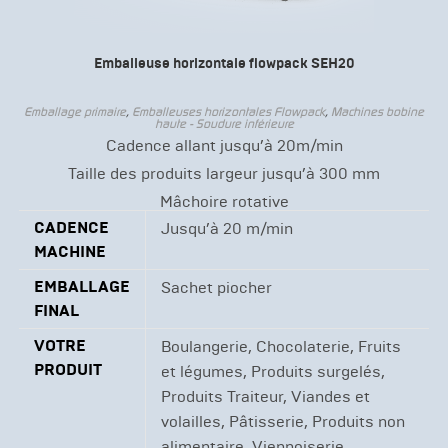
Emballeuse horizontale flowpack SEH20
Emballage primaire
,
Emballeuses horizontales Flowpack
,
Machines bobine
haute - Soudure inférieure
Cadence allant jusqu’à 20m/min
Taille des produits largeur jusqu’à 300 mm
Mâchoire rotative
CADENCE
Jusqu’à 20 m/min
MACHINE
EMBALLAGE
Sachet piocher
FINAL
VOTRE
Boulangerie, Chocolaterie, Fruits
PRODUIT
et légumes, Produits surgelés,
Produits Traiteur, Viandes et
volailles, Pâtisserie, Produits non
alimentaire, Viennoiserie