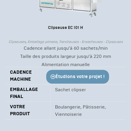
Clipseuse EC 101 H
Clipseuses
,
Emballage primaire
,
Trancheuses - Ensacheuses - Clipseuses
Cadence allant jusqu’à 60 sachets/min
Taille des produits largeur jusqu’à 220 mm
Alimentation manuelle
CADENCE
10 à 60 cps/mn
Étudions votre projet !
MACHINE
EMBALLAGE
Sachet clipser
FINAL
VOTRE
Boulangerie, Pâtisserie,
PRODUIT
Viennoiserie