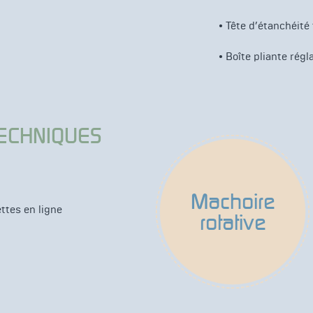
• Tête d’étanchéit
• Boîte pliante régl
TECHNIQUES
Machoire
ttes en ligne
rotative