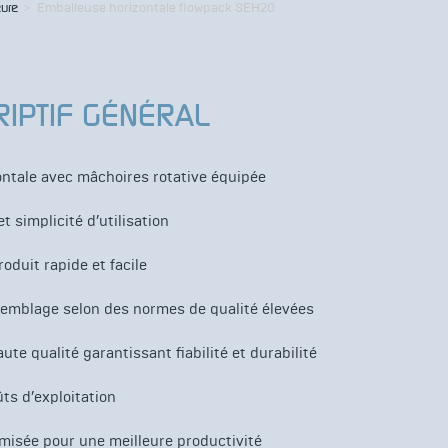
eure
>
Emballeuse horizontale flowpack SEH20
RIPTIF GÉNÉRAL
ontale avec mâchoires rotative équipée
et simplicité d’utilisation
duit rapide et facile
semblage selon des normes de qualité élevées
te qualité garantissant fiabilité et durabilité
ts d’exploitation
misée pour une meilleure productivité