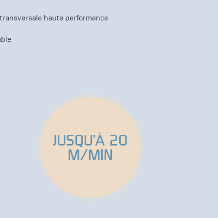
é transversale haute performance
able
JUSQU’À 20
M/MIN