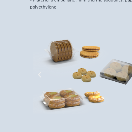
•
Matériel d’emballage : film thermo soudants, papi
polyéthylène