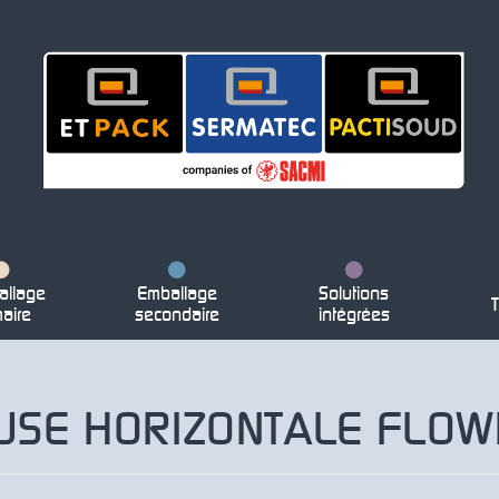
llage
Emballage
Solutions
T
maire
secondaire
intégrées
USE HORIZONTALE FLOW