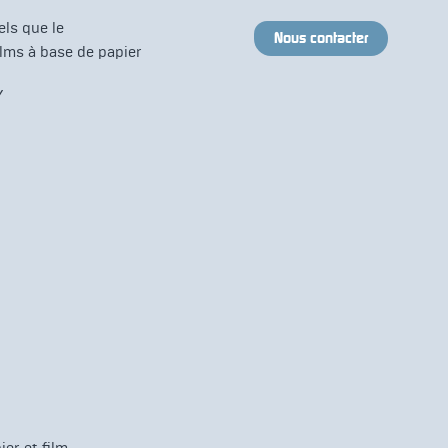
els que le
Nous contacter
films à base de papier
Y