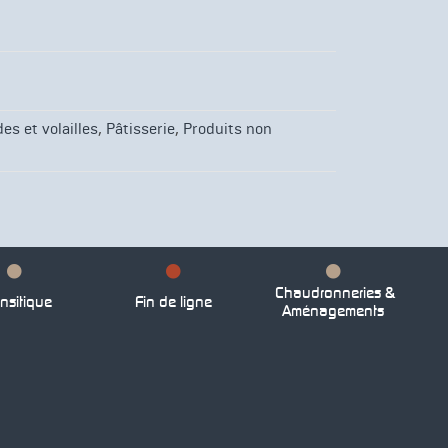
,
,
es et volailles
Pâtisserie
Produits non
Chaudronneries &
nsitique
Fin de ligne
Aménagements