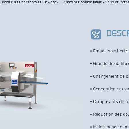
Emballeuses horizontales Flowpack
>
Machines bobine haute - Soudure inféri
DESC
• Emballeuse horiz
• Grande flexibilité 
• Changement de pro
• Conception et as
• Composants de hau
• Réduction des coû
• Maintenance mini