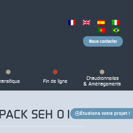
Nous contacter
Chaudronneries
ransitique
Fin de ligne
& Aménagements
PACK SEH 015
Étudions votre projet !