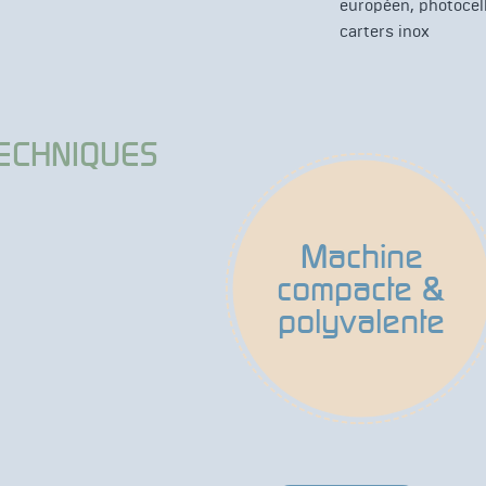
européen, photocell
carters inox
TECHNIQUES
Machine
compacte &
polyvalente