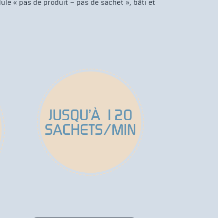
ule « pas de produit – pas de sachet », bâti et
JUSQU’À 120
SACHETS/MIN