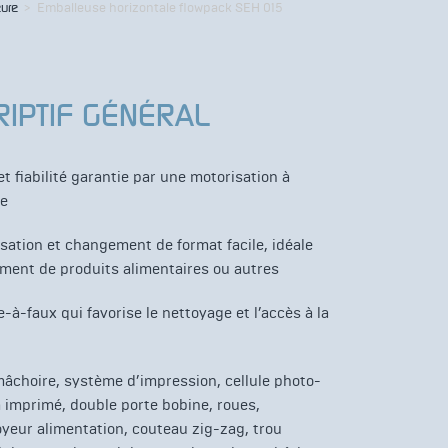
eure
>
Emballeuse horizontale flowpack SEH 015
RIPTIF GÉNÉRAL
t fiabilité garantie par une motorisation à
ue
isation et changement de format facile, idéale
ement de produits alimentaires ou autres
-à-faux qui favorise le nettoyage et l’accès à la
mâchoire, système d’impression, cellule photo-
m imprimé, double porte bobine, roues,
yeur alimentation, couteau zig-zag, trou