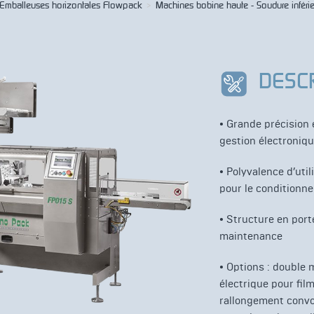
Emballeuses horizontales Flowpack
>
Machines bobine haute - Soudure inféri
DESC
• Grande
précision e
gestion électroniq
•
Polyvalence d’util
pour le conditionn
• Structure en porte
maintenance
•
Options : double 
électrique pour fil
rallongement convo