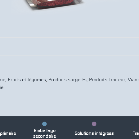
,
,
,
,
rie
Fruits et légumes
Produits surgelés
Produits Traiteur
Viand
ie
Emballage
rimaire
Solutions intégrées
Tra
secondaire