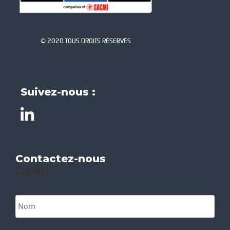
© 2020 TOUS DROITS RÉSERVÉS
Suivez-nous :
Élément de liste
Contactez-nous
Contact
N
o
m
*