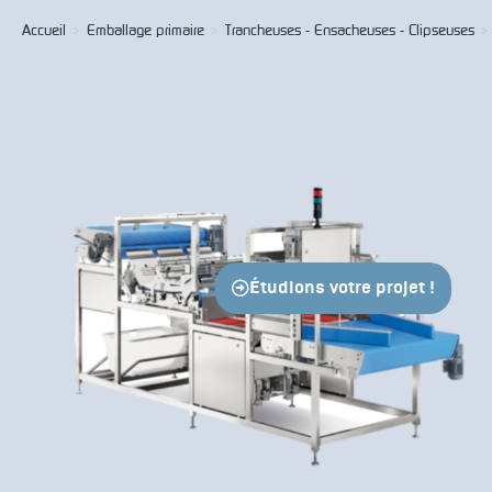
Accueil
>
Emballage primaire
>
Trancheuses - Ensacheuses - Clipseuses
>
Étudions votre projet !