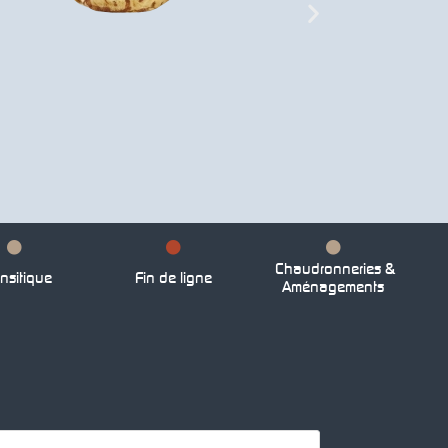
Chaudronneries &
nsitique
Fin de ligne
Aménagements