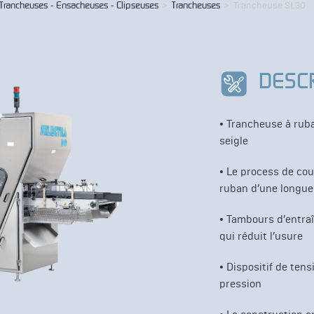
Trancheuses - Ensacheuses - Clipseuses
>
Trancheuses
>
Trancheuse SL30
DESC
• Trancheuse à rub
seigle
• Le process de cou
ruban d’une longueu
• Tambours d’entra
qui réduit l’usure
• Dispositif de ten
pression