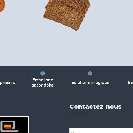
Emballage
rimaire
Solutions intégrées
Tra
secondaire
Contactez-nous
Contact
N
o