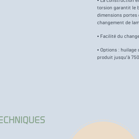
• La construction en
torsion garantit le
dimensions portes e
changement de lam
• Facilité du chan
• Options : huilage
produit jusqu’à 7
TECHNIQUES