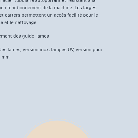
 acier tubulaire autoportant et résistant à la
 bon fonctionnement de la machine. Les larges
t carters permettent un accès facilité pour le
e et le nettoyage
gement des guide-lames
 des lames, version inox, lampes UV, version pour
50 mm