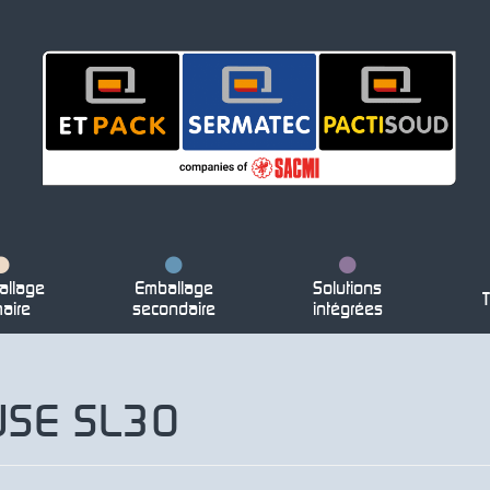
llage
Emballage
Solutions
T
maire
secondaire
intégrées
USE SL30